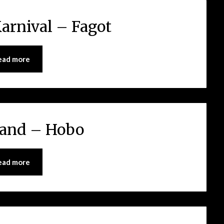
arnival – Fagot
ead more
and – Hobo
ead more