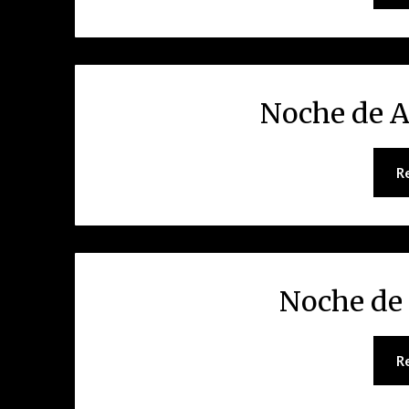
Noche de A
R
Noche de 
R