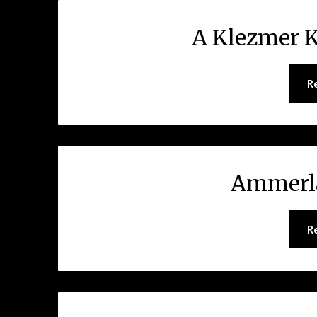
A Klezmer K
R
Ammerl
R