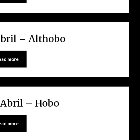
bril – Althobo
ead more
Abril – Hobo
ead more