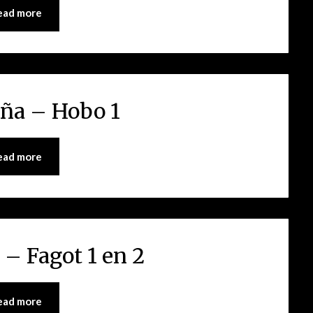
ead more
ña – Hobo 1
ead more
– Fagot 1 en 2
ead more