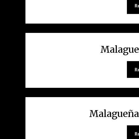
R
Malague
R
Malagueña 
R