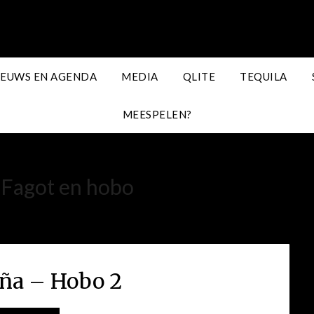
IEUWS EN AGENDA
MEDIA
QLITE
TEQUILA
MEESPELEN?
:
Fagot en hobo
ña – Hobo 2