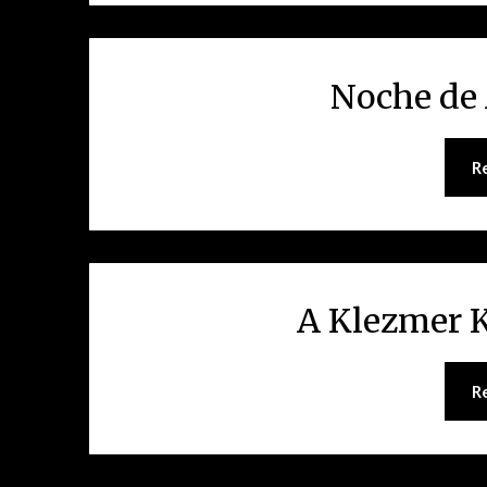
Noche de 
R
A Klezmer K
R