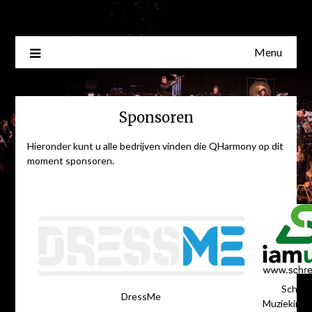
Skip
to
content
Menu
Sponsoren
Hieronder kunt u alle bedrijven vinden die QHarmony op dit
moment sponsoren.
Schre
DressMe
Muziekins