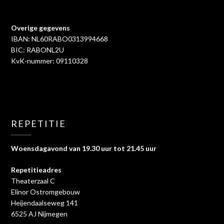
Overige gegevens
IBAN: NL60RABO0313994668
BIC: RABONL2U
KvK-nummer: 09110328
REPETITIE
Woensdagavond van 19.30 uur tot 21.45 uur
Repetitieadres
Theaterzaal C
Elinor Ostromgebouw
Heijendaalseweg 141
6525 AJ Nijmegen