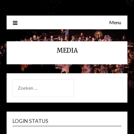
Skip
to
content
Menu
MEDIA
ZOEKEN
NAAR:
LOGIN STATUS