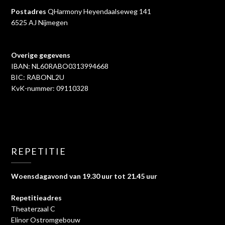
Postadres
QHarmony Heyendaalseweg 141
6525 AJ Nijmegen
Overige gegevens
IBAN: NL60RABO0313994668
BIC: RABONL2U
KvK-nummer: 09110328
REPETITIE
Woensdagavond van 19.30 uur tot 21.45 uur
Repetitieadres
Theaterzaal C
Elinor Ostromgebouw