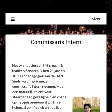
Skip
to
content
Menu
Commissaris Intern
Heyyy snoesjesss!!! Mijn naam is
Mariken Sanders, ik ben 21 jaar en
studeer pedagogiek aan de HAN.
Sinds kort mag ik mezelf
commissaris intern noemen. Met
een natuurlijk talent voor
sfeerbeheer, gezelligheid en chaos-
op-het-juiste-moment zit ik hier
helemaal op m’n plek en heb ik er