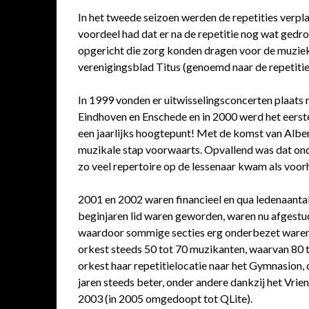
In het tweede seizoen werden de repetities verpl
voordeel had dat er na de repetitie nog wat ged
opgericht die zorg konden dragen voor de muziekk
verenigingsblad Titus (genoemd naar de repetitier
In 1999 vonden er uitwisselingsconcerten plaats
Eindhoven en Enschede en in 2000 werd het eer
een jaarlijks hoogtepunt! Met de komst van Alber
muzikale stap voorwaarts. Opvallend was dat ond
zo veel repertoire op de lessenaar kwam als voor
2001 en 2002 waren financieel en qua ledenaantal
beginjaren lid waren geworden, waren nu afgestude
waardoor sommige secties erg onderbezet waren. 
orkest steeds 50 tot 70 muzikanten, waarvan 80 t
orkest haar repetitielocatie naar het Gymnasion, 
jaren steeds beter, onder andere dankzij het Vri
2003 (in 2005 omgedoopt tot QLite).