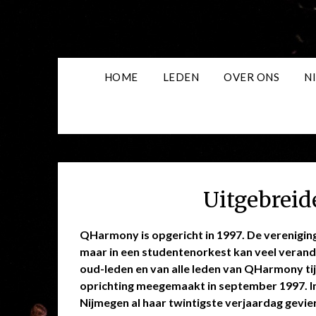
Skip
to
content
HOME
LEDEN
OVER ONS
N
Uitgebreid
QHarmony is opgericht in 1997. De vereniging
maar in een studentenorkest kan veel verander
oud-leden en van alle leden van QHarmony ti
oprichting meegemaakt in september 1997. I
Nijmegen al haar twintigste verjaardag gevier