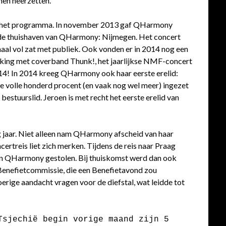
nen neerzetten.
 op het programma. In november 2013 gaf QHarmony
 de thuishaven van QHarmony: Nijmegen. Het concert
aal vol zat met publiek. Ook vonden er in 2014 nog een
rking met coverband Thunk!, het jaarlijkse NMF-concert
2014! In 2014 kreeg QHarmony ook haar eerste erelid:
 de volle honderd procent (en vaak nog wel meer) ingezet
 bestuurslid. Jeroen is met recht het eerste erelid van
g jaar. Niet alleen nam QHarmony afscheid van haar
ertreis liet zich merken. Tijdens de reis naar Praag
 van QHarmony gestolen. Bij thuiskomst werd dan ook
n Benefietcommissie, die een Benefietavond zou
rige aandacht vragen voor de diefstal, wat leidde tot
Tsjechië begin vorige maand zijn 5