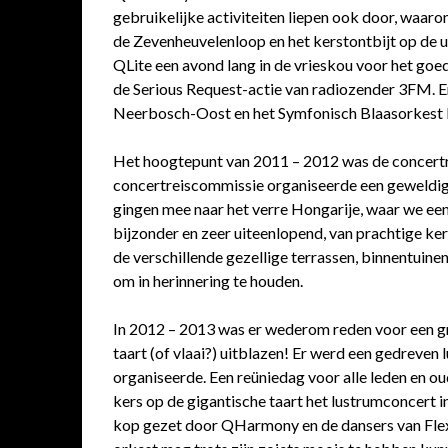
gebruikelijke activiteiten liepen ook door, waaro
de Zevenheuvelenloop en het kerstontbijt op de u
QLite een avond lang in de vrieskou voor het go
de Serious Request-actie van radiozender 3FM. 
Neerbosch-Oost en het Symfonisch Blaasorkest
Het hoogtepunt van 2011 – 2012 was de concertre
concertreiscommissie organiseerde een geweldig
gingen mee naar het verre Hongarije, waar we ee
bijzonder en zeer uiteenlopend, van prachtige ke
de verschillende gezellige terrassen, binnentui
om in herinnering te houden.
In 2012 – 2013 was er wederom reden voor een g
taart (of vlaai?) uitblazen! Er werd een gedreven
organiseerde. Een reüniedag voor alle leden en ou
kers op de gigantische taart het lustrumconcert
kop gezet door QHarmony en de dansers van Flex