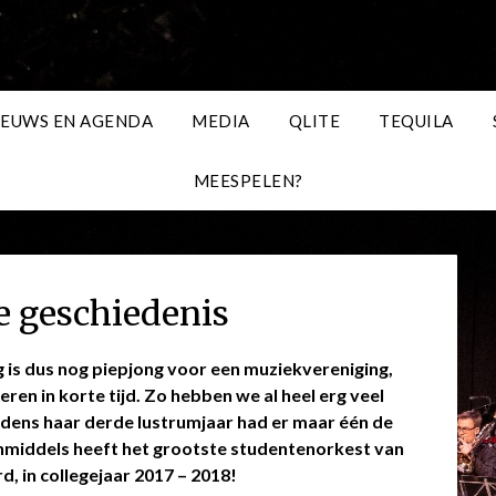
IEUWS EN AGENDA
MEDIA
QLITE
TEQUILA
MEESPELEN?
e geschiedenis
 is dus nog piepjong voor een muziekvereniging,
en in korte tijd. Zo hebben we al heel erg veel
jdens haar derde lustrumjaar had er maar één de
nmiddels heeft het grootste studentenorkest van
d, in collegejaar 2017 – 2018!