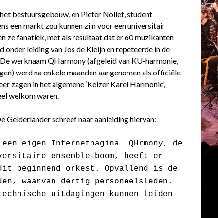
het bestuursgebouw, en Pieter Nollet, student
ns een markt zou kunnen zijn voor een universitair
n ze fanatiek, met als resultaat dat er 60 muzikanten
 onder leiding van Jos de Kleijn en repeteerde in de
t. De werknaam QHarmony (afgeleid van KU-harmonie,
egen) werd na enkele maanden aangenomen als officiële
er zagen in het algemene ‘Keizer Karel Harmonie’,
el welkom waren.
De Gelderlander schreef naar aanleiding hiervan:
 een eigen Internetpagina. QH
rmony, de
versitaire ensemble-boom, heeft er
dit beginnend orkest. Opvallend is de
den, waarvan dertig personeelsleden.
technische uitdagingen kunnen leiden