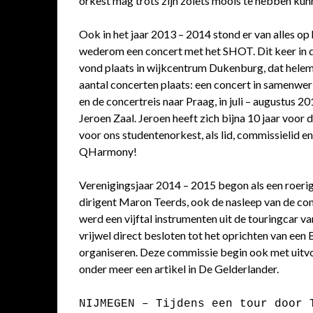
orkest mag trots zijn zoiets moois te hebben kun
Ook in het jaar 2013 – 2014 stond er van alles
wederom een concert met het SHOT. Dit keer in
vond plaats in wijkcentrum Dukenburg, dat helem
aantal concerten plaats: een concert in samenwe
en de concertreis naar Praag, in juli – augustus 
Jeroen Zaal. Jeroen heeft zich bijna 10 jaar voor
voor ons studentenorkest, als lid, commissielid en
QHarmony!
Verenigingsjaar 2014 – 2015 begon als een roeri
dirigent Maron Teerds, ook de nasleep van de conc
werd een vijftal instrumenten uit de touringcar
vrijwel direct besloten tot het oprichten van ee
organiseren. Deze commissie begin ook met uitvoe
onder meer een artikel in De Gelderlander.
NIJMEGEN – Tijdens een tour door 