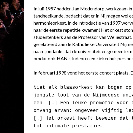
In juli 1997 hadden Jan Medendorp, werkzaam in 
tandheelkunde, bedacht dat er in Nijmegen wel ee
harmonieorkest. In de introductie van 1997 worve
naar de eerste repetitie kwamen! Het orkest stond
studentenkerk aan de Professor van Weliestraa
gerelateerd aan de Katholieke Universiteit Nijm
naam, ondanks dat de universiteit en gemeente me
omdat ook HAN-studenten en ziekenhuispersone
In februari 1998 vond het eerste concert plaats. 
Niet elk blaasorkest kan bogen op
jongste loot van de Nijmeegse uni
een. […] Een leuke promotie voor 
omvang ervan: ongeveer vijftig le
[…] Het orkest heeft bewezen dat 
tot optimale prestaties.