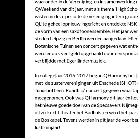
waaronder in de Vereniging, en in samenwerking
QWeekend van dit jaar, met als thema ‘High Scho
wisten in deze periode de vereniging intern groot
QLite geheel opnieuw ingericht en ontdekte NSK 
de vorm van een saxofoonensemble. Het jaar werd
steden Leipzig en Berlijn werden aangedaan. Hie
Botanische Tuinen een concert gegeven wat enth
werd er ook veel geld opgehaald door een sponta
verblijdde met Egerländermuziek,
In collegejaar 2016-2017 begon QHarmony het j
met de zusterverenigingen uit Enschede (SHOT) 
Junushoff een ‘Roadtrip’ concert gegeven waarbij
meegenomen. Ook was QHarmony dit jaar én het g
het nieuwe goede doel van de Specsavers Nijmege
uitverkocht theater het Badhuis, en werd het jaa
de Boskapel. Tevens werden in dit jaar de voorb
lustrumjaar!