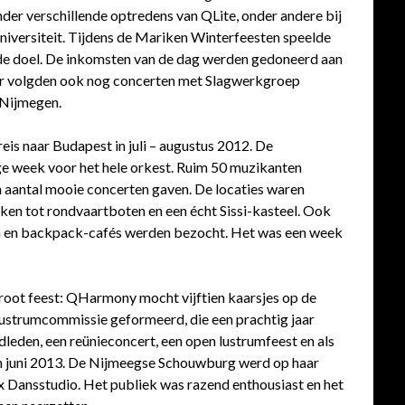
nder verschillende optredens van QLite, onder andere bij
niversiteit. Tijdens de Mariken Winterfeesten speelde
ede doel. De inkomsten van de dag werden gedoneerd aan
Er volgden ook nog concerten met Slagwerkgroep
 Nijmegen.
is naar Budapest in juli – augustus 2012. De
e week voor het hele orkest. Ruim 50 muzikanten
n aantal mooie concerten gaven. De locaties waren
rken tot rondvaartboten en een écht Sissi-kasteel. Ook
nen en backpack-cafés werden bezocht. Het was een week
root feest: QHarmony mocht vijftien kaarsjes op de
 lustrumcommissie geformeerd, die een prachtig jaar
dleden, een reünieconcert, een open lustrumfeest en als
 in juni 2013. De Nijmeegse Schouwburg werd op haar
 Dansstudio. Het publiek was razend enthousiast en het