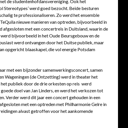
 met de studentenhofdansvereniging. Ook het
ol Stereotypes’ werd goed bezocht. Beide besturen
schalig te professionaliseren. Zo werd het ensemble
TeQuila nieuwe manieren van optreden, bijvoorbeeld in
 afgesloten met een concertreis in Duitsland, waarin de
r werd bijvoorbeeld in het Oude Beursgebouw en de
ousiast werd ontvangen door het Duitse publiek, maar
an opgericht blaaskapel, die vol energie Potsdam
aar met een bijzonder samenwerkingsconcert, samen
en Wageningen (de Ontzetting) werd in theater het
 het publiek door de drie orkesten op reis werd
oede doel van Jan Linders, en werd het verkozen tot
n. Verder werd dit jaar een concert gehouden in een
r afgesloten met een optreden met Philharmonie Gelre in
ereidingen alvast getroffen voor het aankomende