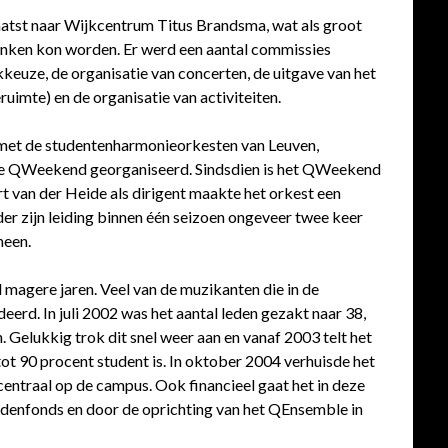
aatst naar Wijkcentrum Titus Brandsma, wat als groot
ronken kon worden. Er werd een aantal commissies
euze, de organisatie van concerten, de uitgave van het
uimte) en de organisatie van activiteiten.
 met de studentenharmonieorkesten van Leuven,
ste QWeekend georganiseerd. Sindsdien is het QWeekend
t van der Heide als dirigent maakte het orkest een
er zijn leiding binnen één seizoen ongeveer twee keer
heen.
 magere jaren. Veel van de muzikanten die in de
erd. In juli 2002 was het aantal leden gezakt naar 38,
Gelukkig trok dit snel weer aan en vanaf 2003 telt het
ot 90 procent student is. In oktober 2004 verhuisde het
centraal op de campus. Ook financieel gaat het in deze
endenfonds en door de oprichting van het QEnsemble in