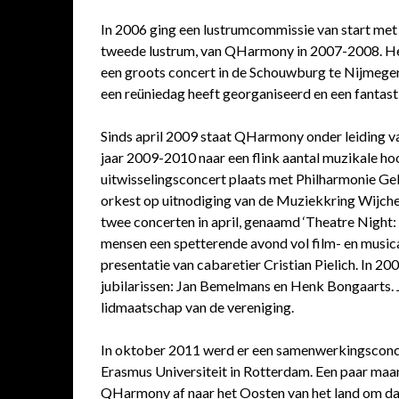
In 2006 ging een lustrumcommissie van start met 
tweede lustrum, van QHarmony in 2007-2008. Het v
een groots concert in de Schouwburg te Nijmegen
een reüniedag heeft georganiseerd en een fantast
Sinds april 2009 staat QHarmony onder leiding va
jaar 2009-2010 naar een flink aantal muzikale h
uitwisselingsconcert plaats met Philharmonie Gelr
orkest op uitnodiging van de Muziekkring Wijche
twee concerten in april, genaamd ‘Theatre Night:
mensen een spetterende avond vol film- en music
presentatie van cabaretier Cristian Pielich. In 
jubilarissen: Jan Bemelmans en Henk Bongaarts. 
lidmaatschap van de vereniging.
In oktober 2011 werd er een samenwerkingsconc
Erasmus Universiteit in Rotterdam. Een paar maa
QHarmony af naar het Oosten van het land om daa