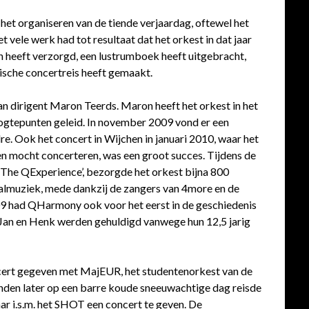
het organiseren van de tiende verjaardag, oftewel het
ele werk had tot resultaat dat het orkest in dat jaar
 heeft verzorgd, een lustrumboek heeft uitgebracht,
ische concertreis heeft gemaakt.
n dirigent Maron Teerds. Maron heeft het orkest in het
oogtepunten geleid. In november 2009 vond er een
e. Ook het concert in Wijchen in januari 2010, waar het
n mocht concerteren, was een groot succes. Tijdens de
 The QExperience’, bezorgde het orkest bijna 800
almuziek, mede dankzij de zangers van 4more en de
2009 had QHarmony ook voor het eerst in de geschiedenis
Jan en Henk werden gehuldigd vanwege hun 12,5 jarig
ert gegeven met MajEUR, het studentenorkest van de
nden later op een barre koude sneeuwachtige dag reisde
r i.s.m. het SHOT een concert te geven. De