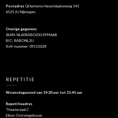
Postadres
QHarmony Heyendaalseweg 141
6525 AJ Nijmegen
Overige gegevens
IBAN: NL60RABO0313994668
BIC: RABONL2U
KvK-nummer: 09110328
REPETITIE
Woensdagavond van 19.30 uur tot 21.45 uur
Repetitieadres
Theaterzaal C
Elinor Ostromgebouw