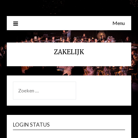
Skip
to
content
Menu
ZAKELIJK
ZOEKEN
NAAR:
LOGIN STATUS