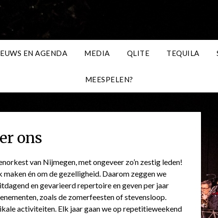
IEUWS EN AGENDA
MEDIA
QLITE
TEQUILA
MEESPELEN?
er ons
enorkest van Nijmegen, met ongeveer zo’n zestig leden!
 maken én om de gezelligheid. Daarom zeggen we
uitdagend en gevarieerd repertoire en geven per jaar
venementen, zoals de zomerfeesten of stevensloop.
ikale activiteiten. Elk jaar gaan we op repetitieweekend