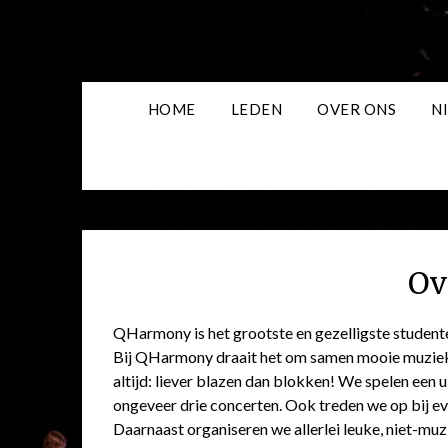
Skip
to
content
HOME
LEDEN
OVER ONS
N
Ov
QHarmony is het grootste en gezelligste student
Bij QHarmony draait het om samen mooie muziek
altijd: liever blazen dan blokken! We spelen een 
ongeveer drie concerten. Ook treden we op bij e
Daarnaast organiseren we allerlei leuke, niet-muz