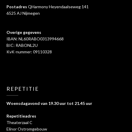
Postadres
QHarmony Heyendaalseweg 141
6525 AJ Nijmegen
Overige gegevens
IBAN: NL60RABO0313994668
BIC: RABONL2U
KvK-nummer: 09110328
REPETITIE
Woensdagavond van 19.30 uur tot 21.45 uur
Repetitieadres
Theaterzaal C
Elinor Ostromgebouw