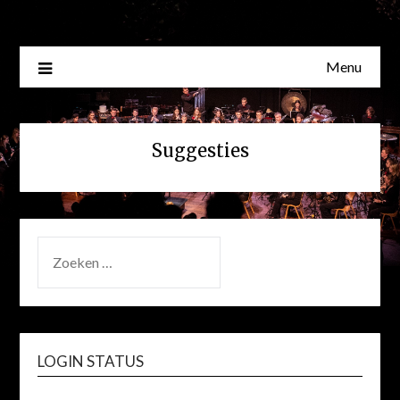
Skip
to
content
Menu
Suggesties
ZOEKEN
NAAR:
LOGIN STATUS