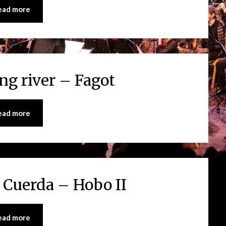
ead more
ing river – Fagot
ead more
a Cuerda – Hobo II
ead more