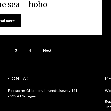
e sea – hobo
ead more
2
3
4
Next
CONTACT
RE
Postadres
QHarmony Heyendaalseweg 141
Woe
6525 AJ Nijmegen
Rep
The