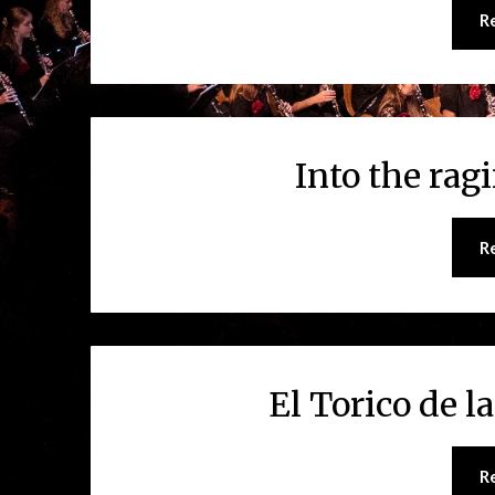
R
Into the rag
R
El Torico de l
R