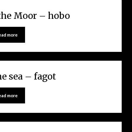
the Moor – hobo
ead more
e sea – fagot
ead more