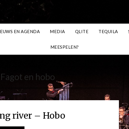
IEUWS EN AGENDA
MEDIA
QLITE
TEQUILA
MEESPELEN?
:
Fagot en hobo
ing river – Hobo