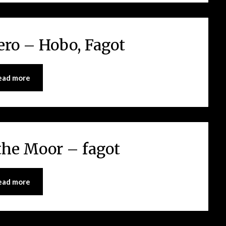
ro – Hobo, Fagot
ead more
the Moor – fagot
ead more