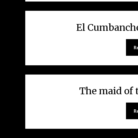
El Cumbanche
R
The maid of 
R