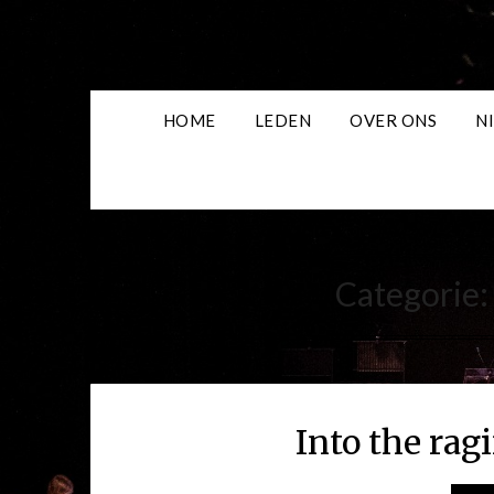
Skip
to
content
HOME
LEDEN
OVER ONS
N
Categorie
Into the rag