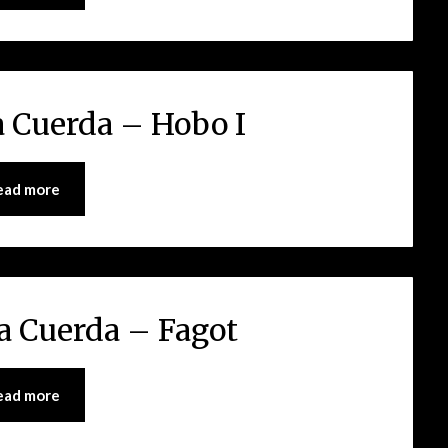
la Cuerda – Hobo I
ead more
la Cuerda – Fagot
ead more