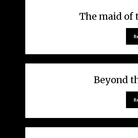
The maid of 
R
Beyond th
R