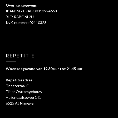
Overige gegevens
IBAN: NL60RABO0313994668
BIC: RABONL2U
KvK-nummer: 09110328
REPETITIE
Woensdagavond van 19.30 uur tot 21.45 uur
Repetitieadres
Theaterzaal C
Elinor Ostromgebouw
Heijendaalseweg 141
6525 AJ Nijmegen