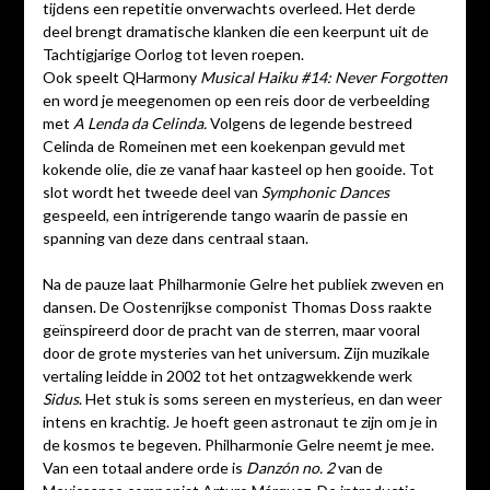
tijdens een repetitie onverwachts overleed. Het derde
deel brengt dramatische klanken die een keerpunt uit de
Tachtigjarige Oorlog tot leven roepen.
Ook speelt QHarmony
Musical Haiku #14: Never Forgotten
en word je meegenomen op een reis door de verbeelding
met
A Lenda da Celinda.
Volgens de legende bestreed
Celinda de Romeinen met een koekenpan gevuld met
kokende olie, die ze vanaf haar kasteel op hen gooide. Tot
slot wordt het tweede deel van
Symphonic Dances
gespeeld, een intrigerende tango waarin de passie en
spanning van deze dans centraal staan.
Na de pauze laat Philharmonie Gelre het publiek zweven en
dansen. De Oostenrijkse componist Thomas Doss raakte
geïnspireerd door de pracht van de sterren, maar vooral
door de grote mysteries van het universum. Zijn muzikale
vertaling leidde in 2002 tot het ontzagwekkende werk
Sidus
. Het stuk is soms sereen en mysterieus, en dan weer
intens en krachtig. Je hoeft geen astronaut te zijn om je in
de kosmos te begeven. Philharmonie Gelre neemt je mee.
Van een totaal andere orde is
Danzón no. 2
van de