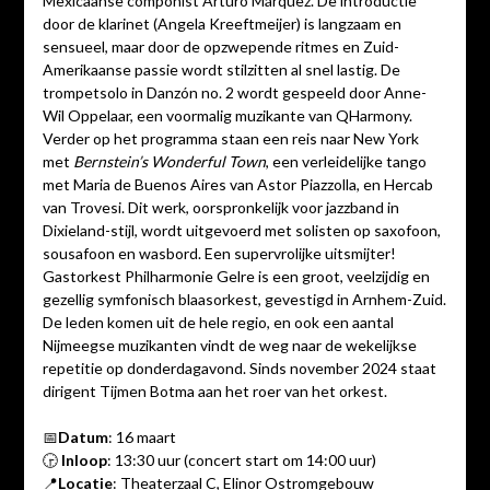
Mexicaanse componist Arturo Márquez. De introductie
door de klarinet (Angela Kreeftmeijer) is langzaam en
sensueel, maar door de opzwepende ritmes en Zuid-
Amerikaanse passie wordt stilzitten al snel lastig. De
trompetsolo in Danzón no. 2 wordt gespeeld door Anne-
Wil Oppelaar, een voormalig muzikante van QHarmony.
Verder op het programma staan een reis naar New York
met
Bernstein’s Wonderful Town
, een verleidelijke tango
met Maria de Buenos Aires van Astor Piazzolla, en Hercab
van Trovesi. Dit werk, oorspronkelijk voor jazzband in
Dixieland-stijl, wordt uitgevoerd met solisten op saxofoon,
sousafoon en wasbord. Een supervrolijke uitsmijter!
Gastorkest Philharmonie Gelre is een groot, veelzijdig en
gezellig symfonisch blaasorkest, gevestigd in Arnhem-Zuid.
De leden komen uit de hele regio, en ook een aantal
Nijmeegse muzikanten vindt de weg naar de wekelijkse
repetitie op donderdagavond. Sinds november 2024 staat
dirigent Tijmen Botma aan het roer van het orkest.
📅
Datum
: 16 maart
🕞
Inloop
: 13:30 uur (concert start om 14:00 uur)
📍
Locatie
: Theaterzaal C, Elinor Ostromgebouw