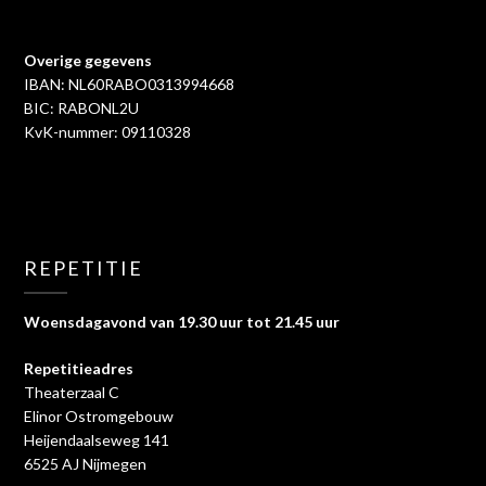
Overige gegevens
IBAN: NL60RABO0313994668
BIC: RABONL2U
KvK-nummer: 09110328
REPETITIE
Woensdagavond van 19.30 uur tot 21.45 uur
Repetitieadres
Theaterzaal C
Elinor Ostromgebouw
Heijendaalseweg 141
6525 AJ Nijmegen