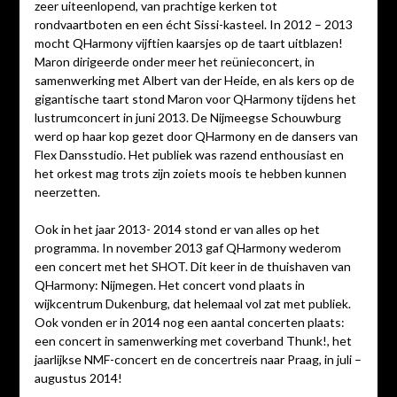
zeer uiteenlopend, van prachtige kerken tot
rondvaartboten en een écht Sissi-kasteel. In 2012 – 2013
mocht QHarmony vijftien kaarsjes op de taart uitblazen!
Maron dirigeerde onder meer het reünieconcert, in
samenwerking met Albert van der Heide, en als kers op de
gigantische taart stond Maron voor QHarmony tijdens het
lustrumconcert in juni 2013. De Nijmeegse Schouwburg
werd op haar kop gezet door QHarmony en de dansers van
Flex Dansstudio. Het publiek was razend enthousiast en
het orkest mag trots zijn zoiets moois te hebben kunnen
neerzetten.
Ook in het jaar 2013- 2014 stond er van alles op het
programma. In november 2013 gaf QHarmony wederom
een concert met het SHOT. Dit keer in de thuishaven van
QHarmony: Nijmegen. Het concert vond plaats in
wijkcentrum Dukenburg, dat helemaal vol zat met publiek.
Ook vonden er in 2014 nog een aantal concerten plaats:
een concert in samenwerking met coverband Thunk!, het
jaarlijkse NMF-concert en de concertreis naar Praag, in juli –
augustus 2014!