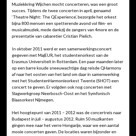
Muziekkring Wijchen mocht concerteren, was een groot
succes. Tijdens de twee concerten in april, genaamd
‘Theatre Night: The QExperience’, bezorgde het orkest
bijna 800 mensen een spetterende avond vol film- en
musicalmuziek, mede dankzij de zangers van 4more en de
presentatie van cabaretier Cristian Pielich.
In oktober 2011 werd er een samenwerkingsconcert
gegeven met MajEUR, het studentenorkest van de
Erasmus Universiteit in Rotterdam. Een paar maanden later
op een barre koude sneeuwachtige dag reisde QHarmony
af naar het oosten van het land om daar in samenwerking
met het StudentenHarmonieorkest Twente (SHOT) een
concert te geven. Er volgden ook nog concerten met
Slagwerkgroep Neerbosch-Oost en het Symfonisch
Blaasorkest Nijmegen.
Het hoogtepunt van 2011 – 2012 was de concertreis naar
Budapest in juli – augustus 2012. Ruim 50 muzikanten
gingen mee naar het verre Hongarije, waar we een aantal
mooie concerten gaven. De locaties waren bijzonder en