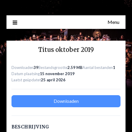
Skip
to
content
Menu
Titus oktober 2019
Downloaden
39
Bestandsgrootte
2.59 MB
Aantal bestanden
1
Datum plaatsing
15 november 2019
Laatst geüpdatet
25 april 2026
Downloaden
BESCHRIJVING