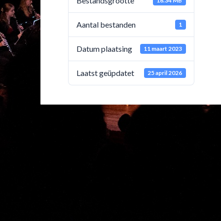
Bestandsgrootte
16.34 MB
Aantal bestanden
1
Datum plaatsing
11 maart 2023
Laatst geüpdatet
25 april 2026