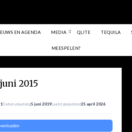
IEUWS EN AGENDA
MEDIA
QLITE
TEQUILA
MEESPELEN?
 juni 2015
n
1
Datum plaatsing
5 juni 2019
Laatst geüpdatet
25 april 2026
wnloaden