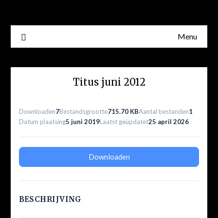
Skip
to
content
Menu
Titus juni 2012
Downloaden
7
Bestandsgrootte
715.70 KB
Aantal bestanden
1
Datum plaatsing
5 juni 2019
Laatst geüpdatet
25 april 2026
Downloaden
BESCHRIJVING