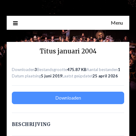
Skip
to
content
Menu
Titus januari 2004
Downloaden
3
Bestandsgrootte
475.87 KB
Aantal bestanden
1
Datum plaatsing
5 juni 2019
Laatst geüpdatet
25 april 2026
Downloaden
BESCHRIJVING