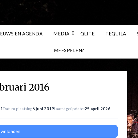
IEUWS EN AGENDA
MEDIA
QLITE
TEQUILA
MEESPELEN?
ebruari 2016
n
1
Datum plaatsing
6 juni 2019
Laatst geüpdatet
25 april 2026
wnloaden