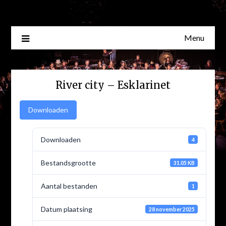
Skip
to
content
Menu
River city – Esklarinet
Downloaden
Downloaden
4
Bestandsgrootte
31.05 KB
Aantal bestanden
1
Datum plaatsing
28 november 2025