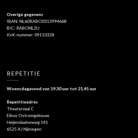
Overige gegevens
IBAN: NL60RABO0313994668
BIC: RABONL2U
KvK-nummer: 09110328
REPETITIE
Woensdagavond van 19.30 uur tot 21.45 uur
Repetitieadres
Theaterzaal C
Elinor Ostromgebouw
Heijendaalseweg 141
6525 AJ Nijmegen