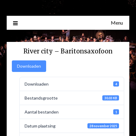
Skip
to
content
Menu
River city – Baritonsaxofoon
Downloaden
Downloaden
4
Bestandsgrootte
30.03 KB
Aantal bestanden
1
Datum plaatsing
28 november 2025