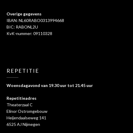
Overige gegevens
IBAN: NL60RABO0313994668
BIC: RABONL2U
KvK-nummer: 09110328
REPETITIE
Woensdagavond van 19.30 uur tot 21.45 uur
Repetitieadres
Theaterzaal C
Elinor Ostromgebouw
Heijendaalseweg 141
6525 AJ Nijmegen