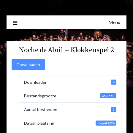
Skip
to
content
Menu
Noche de Abril – Klokkenspel 2
Downloaden
Downloaden
4
Bestandsgrootte
65.67 KB
Aantal bestanden
1
Datum plaatsing
7 april 2026