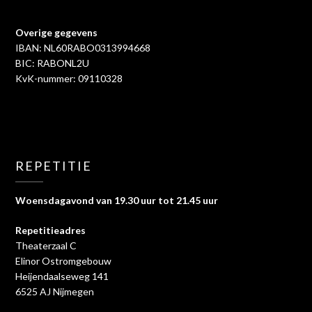
Overige gegevens
IBAN: NL60RABO0313994668
BIC: RABONL2U
KvK-nummer: 09110328
REPETITIE
Woensdagavond van 19.30 uur tot 21.45 uur
Repetitieadres
Theaterzaal C
Elinor Ostromgebouw
Heijendaalseweg 141
6525 AJ Nijmegen