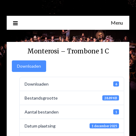
Skip
to
content
Menu
Monterosi – Trombone 1 C
Downloaden
Downloaden
6
Bestandsgrootte
28.89 KB
Aantal bestanden
1
Datum plaatsing
1 december 2025