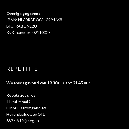
Overige gegevens
IBAN: NL60RABO0313994668
BIC: RABONL2U
KvK-nummer: 09110328
REPETITIE
Woensdagavond van 19.30 uur tot 21.45 uur
Repetitieadres
Theaterzaal C
Elinor Ostromgebouw
Heijendaalseweg 141
6525 AJ Nijmegen