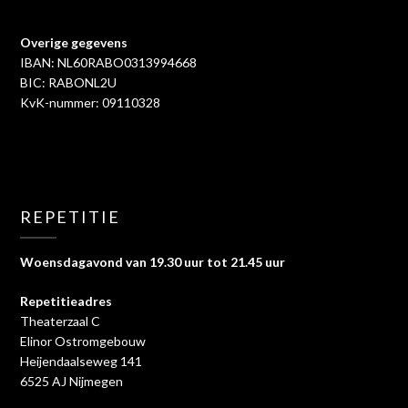
Overige gegevens
IBAN: NL60RABO0313994668
BIC: RABONL2U
KvK-nummer: 09110328
REPETITIE
Woensdagavond van 19.30 uur tot 21.45 uur
Repetitieadres
Theaterzaal C
Elinor Ostromgebouw
Heijendaalseweg 141
6525 AJ Nijmegen