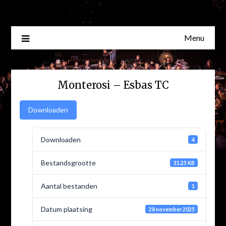
Skip
to
content
Menu
Monterosi – Esbas TC
Downloaden
Downloaden
4
Bestandsgrootte
31.25 KB
Aantal bestanden
1
Datum plaatsing
28 november 2025