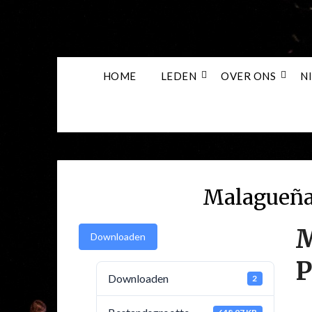
Skip
to
content
HOME
LEDEN
OVER ONS
N
Malagueña 
M
Downloaden
P
Downloaden
2