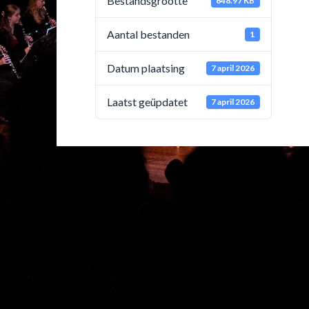
Bestandsgrootte
648.97 KB
Aantal bestanden
1
Datum plaatsing
7 april 2026
Laatst geüpdatet
7 april 2026