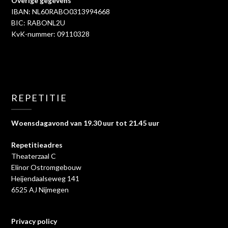
Overige gegevens
IBAN: NL60RABO0313994668
BIC: RABONL2U
KvK-nummer: 09110328
REPETITIE
Woensdagavond van 19.30 uur tot 21.45 uur
Repetitieadres
Theaterzaal C
Elinor Ostromgebouw
Heijendaalseweg 141
6525 AJ Nijmegen
Privacy policy