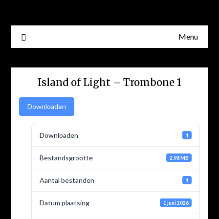
Skip
to
content
Menu
Island of Light – Trombone 1
Downloaden
Downloaden
1
Bestandsgrootte
2.98 MB
Aantal bestanden
1
Datum plaatsing
1 juni 2026