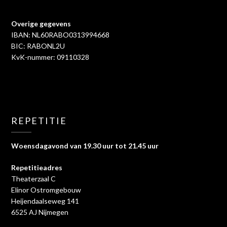
Overige gegevens
IBAN: NL60RABO0313994668
BIC: RABONL2U
KvK-nummer: 09110328
REPETITIE
Woensdagavond van 19.30 uur tot 21.45 uur
Repetitieadres
Theaterzaal C
Elinor Ostromgebouw
Heijendaalseweg 141
6525 AJ Nijmegen