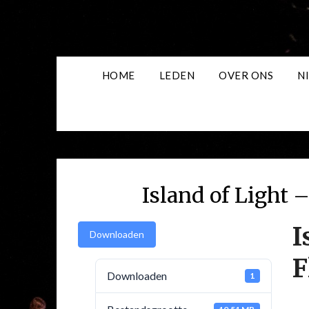
Skip
to
content
HOME
LEDEN
OVER ONS
N
Island of Light –
I
Downloaden
F
Downloaden
1