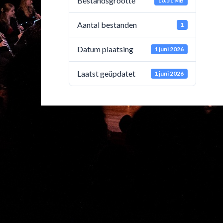
Bestandsgrootte
10.51 MB
Aantal bestanden
1
Datum plaatsing
1 juni 2026
Laatst geüpdatet
1 juni 2026