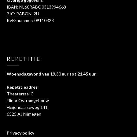
Overige gegevens
IBAN: NL60RABO0313994668
BIC: RABONL2U
KvK-nummer: 09110328
REPETITIE
Woensdagavond van 19.30 uur tot 21.45 uur
Repetitieadres
Theaterzaal C
Elinor Ostromgebouw
Heijendaalseweg 141
6525 AJ Nijmegen
Privacy policy