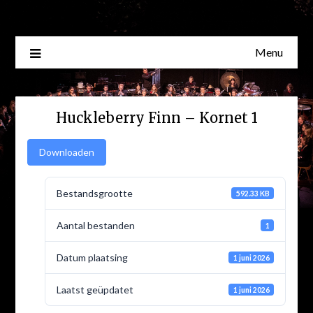
Skip
to
content
Menu
Huckleberry Finn – Kornet 1
Downloaden
Bestandsgrootte
592.33 KB
Aantal bestanden
1
Datum plaatsing
1 juni 2026
Laatst geüpdatet
1 juni 2026