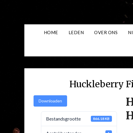
Skip
to
content
HOME
LEDEN
OVER ONS
N
Huckleberry F
H
Downloaden
H
Bestandsgrootte
866.18 KB