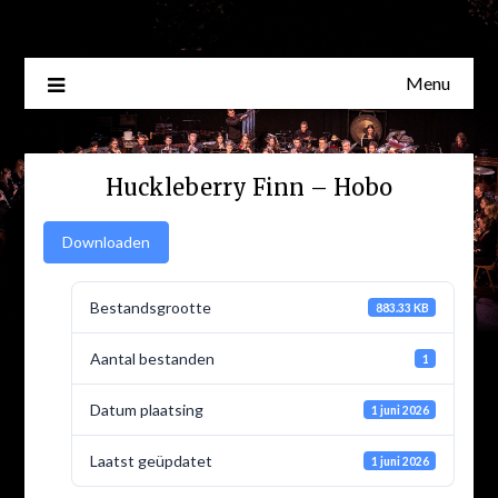
Skip
to
content
Menu
Huckleberry Finn – Hobo
Downloaden
Bestandsgrootte
883.33 KB
Aantal bestanden
1
Datum plaatsing
1 juni 2026
Laatst geüpdatet
1 juni 2026