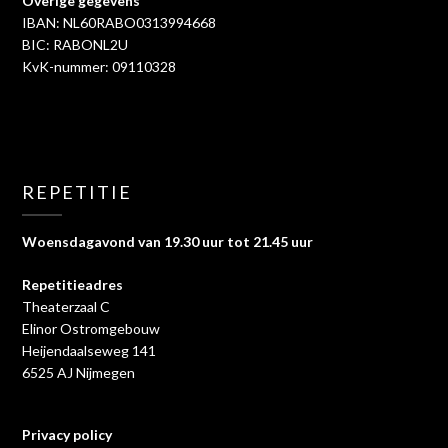
Overige gegevens
IBAN: NL60RABO0313994668
BIC: RABONL2U
KvK-nummer: 09110328
REPETITIE
Woensdagavond van 19.30 uur tot 21.45 uur
Repetitieadres
Theaterzaal C
Elinor Ostromgebouw
Heijendaalseweg 141
6525 AJ Nijmegen
Privacy policy