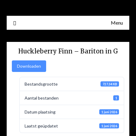
Skip
to
content
Menu
Huckleberry Finn – Bariton in G
Downloaden
Bestandsgrootte
727.34 KB
Aantal bestanden
1
Datum plaatsing
1 juni 2026
Laatst geüpdatet
1 juni 2026