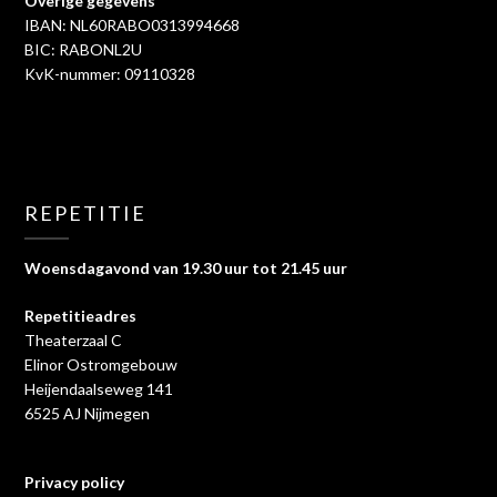
Overige gegevens
IBAN: NL60RABO0313994668
BIC: RABONL2U
KvK-nummer: 09110328
REPETITIE
Woensdagavond van 19.30 uur tot 21.45 uur
Repetitieadres
Theaterzaal C
Elinor Ostromgebouw
Heijendaalseweg 141
6525 AJ Nijmegen
Privacy policy