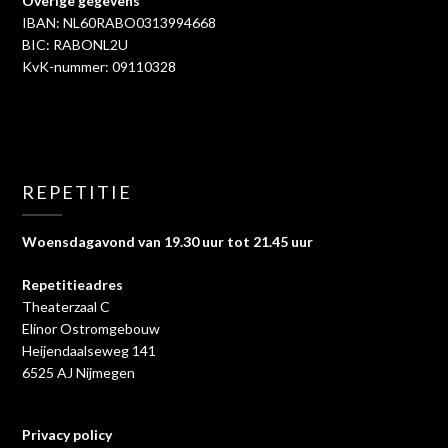
Overige gegevens
IBAN: NL60RABO0313994668
BIC: RABONL2U
KvK-nummer: 09110328
REPETITIE
Woensdagavond van 19.30 uur tot 21.45 uur
Repetitieadres
Theaterzaal C
Elinor Ostromgebouw
Heijendaalseweg 141
6525 AJ Nijmegen
Privacy policy