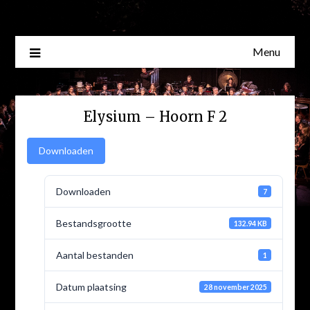
Skip
to
content
Menu
Elysium – Hoorn F 2
Downloaden
Downloaden
7
Bestandsgrootte
132.94 KB
Aantal bestanden
1
Datum plaatsing
28 november 2025