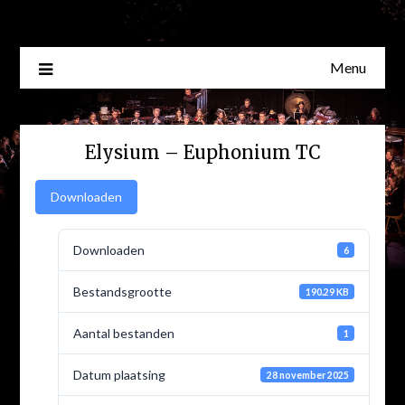
Skip
to
content
Menu
Elysium – Euphonium TC
Downloaden
Downloaden
6
Bestandsgrootte
190.29 KB
Aantal bestanden
1
Datum plaatsing
28 november 2025