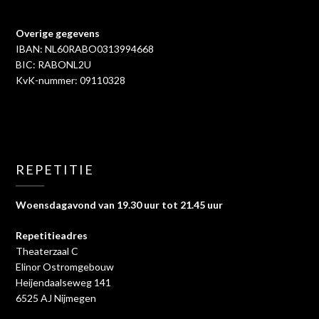
Overige gegevens
IBAN: NL60RABO0313994668
BIC: RABONL2U
KvK-nummer: 09110328
REPETITIE
Woensdagavond van 19.30 uur tot 21.45 uur
Repetitieadres
Theaterzaal C
Elinor Ostromgebouw
Heijendaalseweg 141
6525 AJ Nijmegen