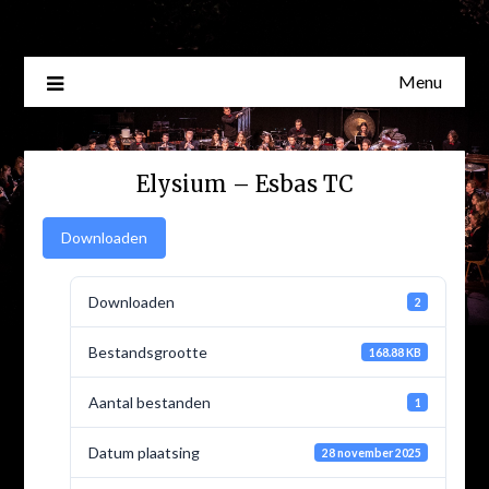
Skip
to
content
Menu
Elysium – Esbas TC
Downloaden
Downloaden
2
Bestandsgrootte
168.88 KB
Aantal bestanden
1
Datum plaatsing
28 november 2025