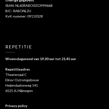
Overige gegevens
IBAN: NL60RABO0313994668
BIC: RABONL2U
KvK-nummer: 09110328
REPETITIE
Woensdagavond van 19.30 uur tot 21.45 uur
Repetitieadres
Theaterzaal C
Elinor Ostromgebouw
Heijendaalseweg 141
6525 AJ Nijmegen
Privacy policy