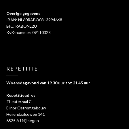
Overige gegevens
IBAN: NL60RABO0313994668
BIC: RABONL2U
KvK-nummer: 09110328
REPETITIE
Woensdagavond van 19.30 uur tot 21.45 uur
Repetitieadres
Theaterzaal C
Elinor Ostromgebouw
Heijendaalseweg 141
6525 AJ Nijmegen