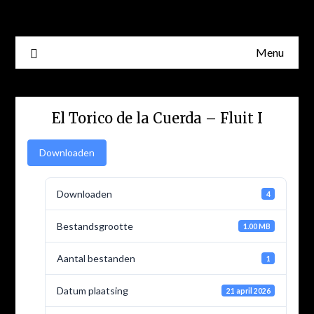
Skip
to
content
Menu
El Torico de la Cuerda – Fluit I
Downloaden
Downloaden
4
Bestandsgrootte
1.00 MB
Aantal bestanden
1
Datum plaatsing
21 april 2026