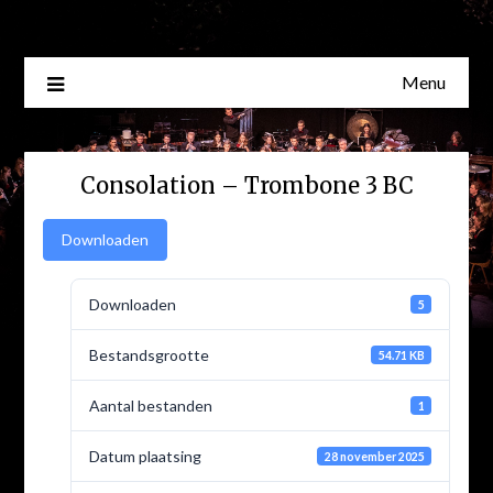
Skip
to
content
Menu
Consolation – Trombone 3 BC
Downloaden
Downloaden
5
Bestandsgrootte
54.71 KB
Aantal bestanden
1
Datum plaatsing
28 november 2025