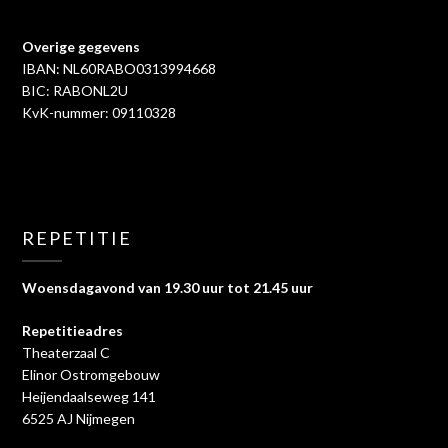
Overige gegevens
IBAN: NL60RABO0313994668
BIC: RABONL2U
KvK-nummer: 09110328
REPETITIE
Woensdagavond van 19.30 uur tot 21.45 uur
Repetitieadres
Theaterzaal C
Elinor Ostromgebouw
Heijendaalseweg 141
6525 AJ Nijmegen