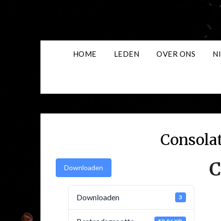
Skip
to
content
HOME
LEDEN
OVER ONS
N
Consola
C
Downloaden
Downloaden
3