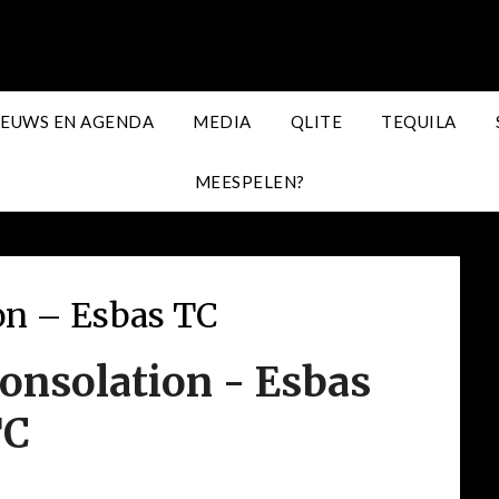
IEUWS EN AGENDA
MEDIA
QLITE
TEQUILA
MEESPELEN?
on – Esbas TC
onsolation - Esbas
TC