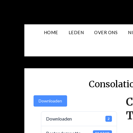
Skip
to
content
HOME
LEDEN
OVER ONS
N
Consolati
C
Downloaden
Downloaden
2