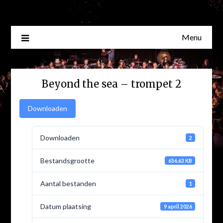
Skip
to
content
Menu
Beyond the sea – trompet 2
Downloaden
Downloaden
2
Bestandsgrootte
656.63 KB
Aantal bestanden
1
Datum plaatsing
9 april 2026