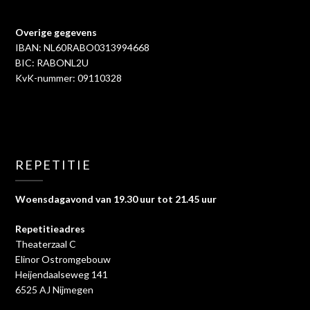
Overige gegevens
IBAN: NL60RABO0313994668
BIC: RABONL2U
KvK-nummer: 09110328
REPETITIE
Woensdagavond van 19.30 uur tot 21.45 uur
Repetitieadres
Theaterzaal C
Elinor Ostromgebouw
Heijendaalseweg 141
6525 AJ Nijmegen