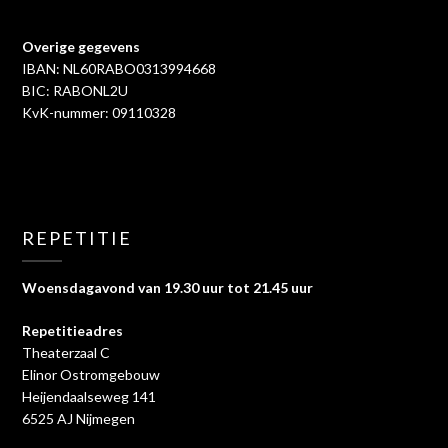
Overige gegevens
IBAN: NL60RABO0313994668
BIC: RABONL2U
KvK-nummer: 09110328
REPETITIE
Woensdagavond van 19.30 uur tot 21.45 uur
Repetitieadres
Theaterzaal C
Elinor Ostromgebouw
Heijendaalseweg 141
6525 AJ Nijmegen