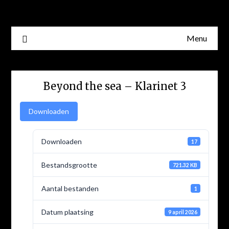
Skip
to
content
Menu
Beyond the sea – Klarinet 3
Downloaden
Downloaden
17
Bestandsgrootte
721.32 KB
Aantal bestanden
1
Datum plaatsing
9 april 2026