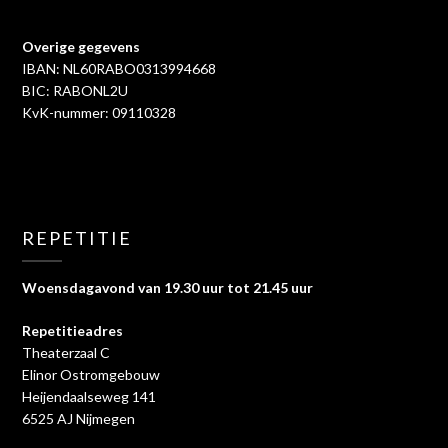
Overige gegevens
IBAN: NL60RABO0313994668
BIC: RABONL2U
KvK-nummer: 09110328
REPETITIE
Woensdagavond van 19.30 uur tot 21.45 uur
Repetitieadres
Theaterzaal C
Elinor Ostromgebouw
Heijendaalseweg 141
6525 AJ Nijmegen