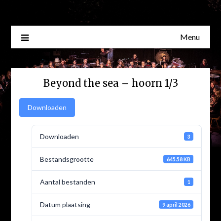
Skip
to
content
Menu
Beyond the sea – hoorn 1/3
Downloaden
Downloaden
3
Bestandsgrootte
645.58 KB
Aantal bestanden
1
Datum plaatsing
9 april 2026