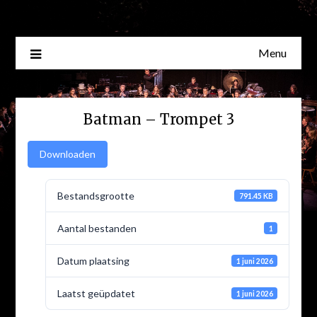
Skip
to
content
Menu
Batman – Trompet 3
Downloaden
Bestandsgrootte
791.45 KB
Aantal bestanden
1
Datum plaatsing
1 juni 2026
Laatst geüpdatet
1 juni 2026