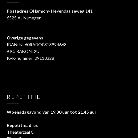
Postadres
QHarmony Heyendaalseweg 141
6525 AJ Nijmegen
Overige gegevens
IBAN: NL60RABO0313994668
BIC: RABONL2U
KvK-nummer: 09110328
REPETITIE
Woensdagavond van 19.30 uur tot 21.45 uur
Repetitieadres
Theaterzaal C