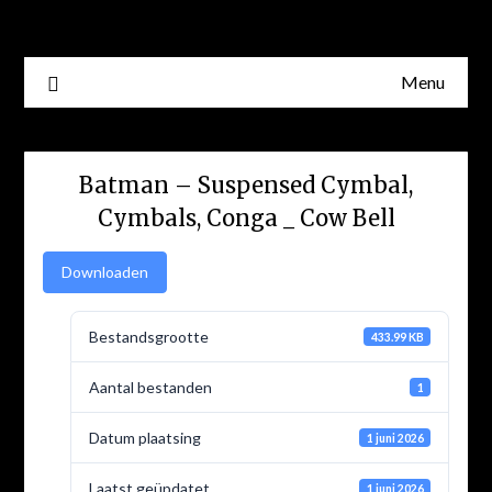
Skip
to
content
Menu
Batman – Suspensed Cymbal,
Cymbals, Conga _ Cow Bell
Downloaden
Bestandsgrootte
433.99 KB
Aantal bestanden
1
Datum plaatsing
1 juni 2026
Laatst geüpdatet
1 juni 2026