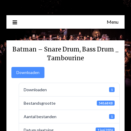
Skip
to
content
Menu
Batman – Snare Drum, Bass Drum _
Tambourine
Downloaden
Downloaden
1
Bestandsgrootte
540.68 KB
Aantal bestanden
1
Datum plaatsing
1 juni 2026