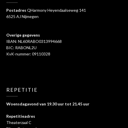
Postadres
QHarmony Heyendaalseweg 141
6525 AJ Nijmegen
Overige gegevens
IBAN: NL60RABO0313994668
BIC: RABONL2U
KvK-nummer: 09110328
REPETITIE
Woensdagavond van 19.30 uur tot 21.45 uur
Repetitieadres
Theaterzaal C