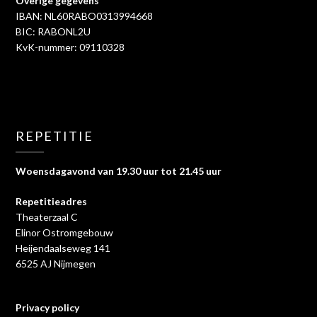
Overige gegevens
IBAN: NL60RABO0313994668
BIC: RABONL2U
KvK-nummer: 09110328
REPETITIE
Woensdagavond van 19.30 uur tot 21.45 uur
Repetitieadres
Theaterzaal C
Elinor Ostromgebouw
Heijendaalseweg 141
6525 AJ Nijmegen
Privacy policy