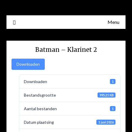
Skip
to
content
Menu
Batman – Klarinet 2
Downloaden
Downloaden
1
Bestandsgrootte
995.21 KB
Aantal bestanden
1
Datum plaatsing
1 juni 2026