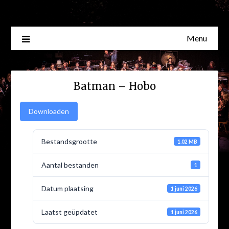
Skip
to
content
Menu
Batman – Hobo
Downloaden
Bestandsgrootte
1.02 MB
Aantal bestanden
1
Datum plaatsing
1 juni 2026
Laatst geüpdatet
1 juni 2026