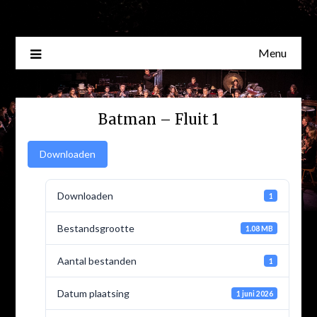
Skip
to
content
Menu
Batman – Fluit 1
Downloaden
Downloaden
1
Bestandsgrootte
1.08 MB
Aantal bestanden
1
Datum plaatsing
1 juni 2026