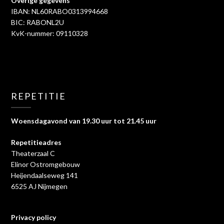
Overige gegevens
IBAN: NL60RABO0313994668
BIC: RABONL2U
KvK-nummer: 09110328
REPETITIE
Woensdagavond van 19.30 uur tot 21.45 uur
Repetitieadres
Theaterzaal C
Elinor Ostromgebouw
Heijendaalseweg 141
6525 AJ Nijmegen
Privacy policy