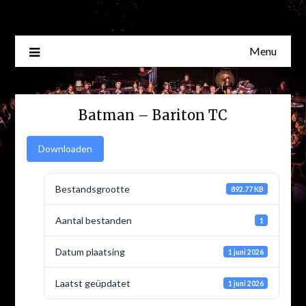
Skip
to
content
Menu
Batman – Bariton TC
Downloaden
Bestandsgrootte
892.77 KB
Aantal bestanden
1
Datum plaatsing
1 juni 2026
Laatst geüpdatet
1 juni 2026