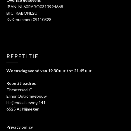
Overige gegevens
IBAN: NL60RABO0313994668
BIC: RABONL2U
KvK-nummer: 09110328
REPETITIE
Woensdagavond van 19.30 uur tot 21.45 uur
Repetitieadres
Theaterzaal C
Elinor Ostromgebouw
Heijendaalseweg 141
6525 AJ Nijmegen
Privacy policy