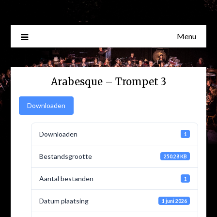
Skip
to
content
Menu
Arabesque – Trompet 3
Downloaden
Downloaden
1
Bestandsgrootte
250.28 KB
Aantal bestanden
1
Datum plaatsing
1 juni 2026