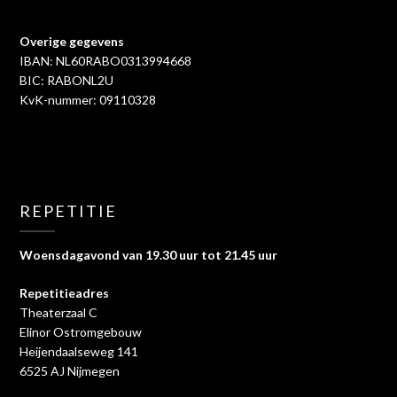
Overige gegevens
IBAN: NL60RABO0313994668
BIC: RABONL2U
KvK-nummer: 09110328
REPETITIE
Woensdagavond van 19.30 uur tot 21.45 uur
Repetitieadres
Theaterzaal C
Elinor Ostromgebouw
Heijendaalseweg 141
6525 AJ Nijmegen