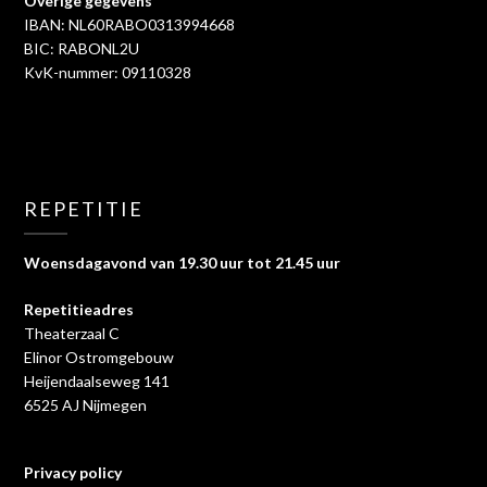
Overige gegevens
IBAN: NL60RABO0313994668
BIC: RABONL2U
KvK-nummer: 09110328
REPETITIE
Woensdagavond van 19.30 uur tot 21.45 uur
Repetitieadres
Theaterzaal C
Elinor Ostromgebouw
Heijendaalseweg 141
6525 AJ Nijmegen
Privacy policy