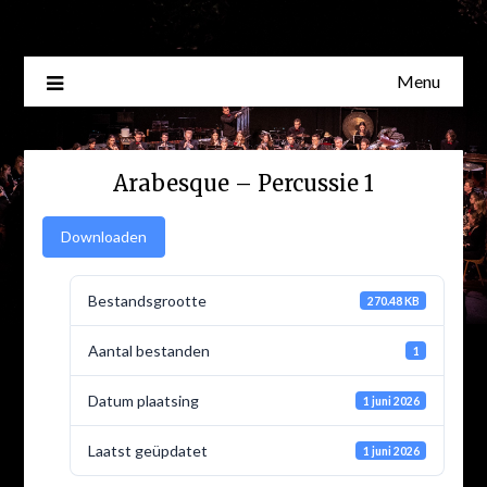
Skip
to
content
Menu
Arabesque – Percussie 1
Downloaden
Bestandsgrootte
270.48 KB
Aantal bestanden
1
Datum plaatsing
1 juni 2026
Laatst geüpdatet
1 juni 2026